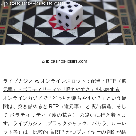
jp.casinos-loisirs.com
ライブカジノ vs オンラインスロット：配当・RTP（還
元率）・ボラティリティで「勝ちやすさ」を比較する
オンラインカジノで「どっちが勝ちやすい？」という疑
問は、突き詰めると RTP（還元率） と 配当構造、そし
て ボラティリティ（波の荒さ） の違いに行き着きま
す。ライブカジノ（ブラックジャック、バカラ、ルーレ
ット等）は、比較的 高RTP かつプレイヤーの判断が結