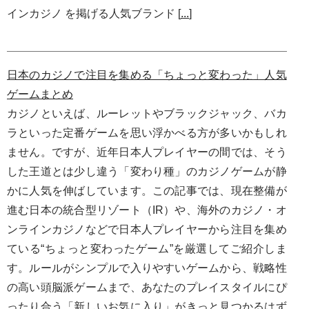
インカジノ を掲げる人気ブランド [
...
]
日本のカジノで注目を集める「ちょっと変わった」人気
ゲームまとめ
カジノといえば、ルーレットやブラックジャック、バカ
ラといった定番ゲームを思い浮かべる方が多いかもしれ
ません。ですが、近年日本人プレイヤーの間では、そう
した王道とは少し違う「変わり種」のカジノゲームが静
かに人気を伸ばしています。この記事では、現在整備が
進む日本の統合型リゾート（IR）や、海外のカジノ・オ
ンラインカジノなどで日本人プレイヤーから注目を集め
ている“ちょっと変わったゲーム”を厳選してご紹介しま
す。ルールがシンプルで入りやすいゲームから、戦略性
の高い頭脳派ゲームまで、あなたのプレイスタイルにぴ
ったり合う「新しいお気に入り」がきっと見つかるはず